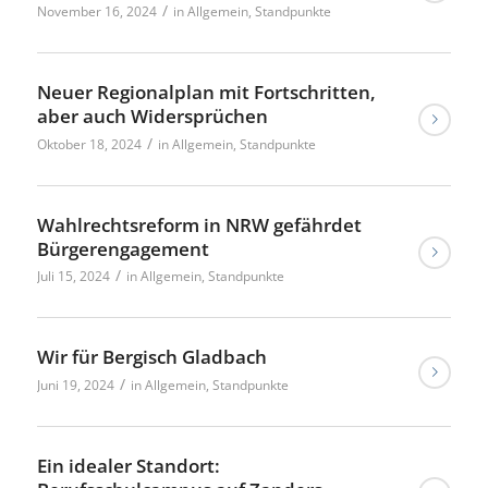
/
November 16, 2024
in
Allgemein
,
Standpunkte
Neuer Regionalplan mit Fortschritten,
aber auch Widersprüchen
/
Oktober 18, 2024
in
Allgemein
,
Standpunkte
Wahlrechtsreform in NRW gefährdet
Bürgerengagement
/
Juli 15, 2024
in
Allgemein
,
Standpunkte
Wir für Bergisch Gladbach
/
Juni 19, 2024
in
Allgemein
,
Standpunkte
Ein idealer Standort: