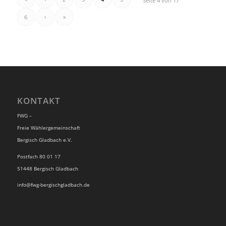
Seite 4 von 17
6
›
»
KONTAKT
FWG –
Freie Wählergemeinschaft
Bergisch Gladbach e.V.
Postfach 80 01 17
51448 Bergisch Gladbach
info@fwg-bergischgladbach.de