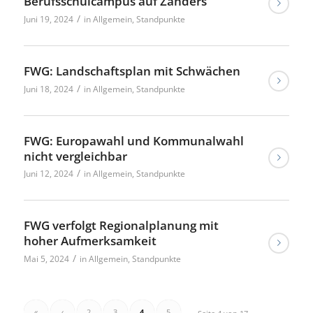
Berufsschulcampus auf Zanders
/
Juni 19, 2024
in
Allgemein
,
Standpunkte
FWG: Landschaftsplan mit Schwächen
/
Juni 18, 2024
in
Allgemein
,
Standpunkte
FWG: Europawahl und Kommunalwahl
nicht vergleichbar
/
Juni 12, 2024
in
Allgemein
,
Standpunkte
FWG verfolgt Regionalplanung mit
hoher Aufmerksamkeit
/
Mai 5, 2024
in
Allgemein
,
Standpunkte
«
‹
2
3
4
5