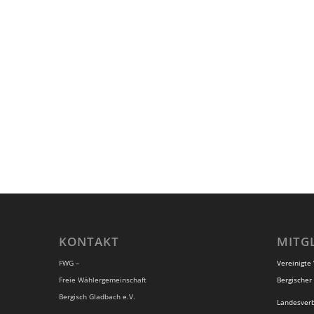
KONTAKT
MITG
FWG –
Vereinigte
Freie Wählergemeinschaft
Bergischer 
Bergisch Gladbach e.V.
Landesver