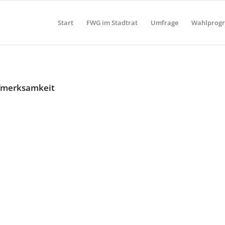
Start
FWG im Stadtrat
Umfrage
Wahlprog
ufmerksamkeit