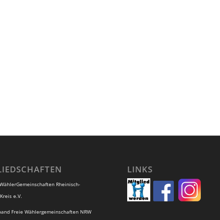
LIEDSCHAFTEN
LINKS
 WählerGemeinschaften Rheinisch-
Kreis e.V.
band Freie Wählergemeinschaften NRW