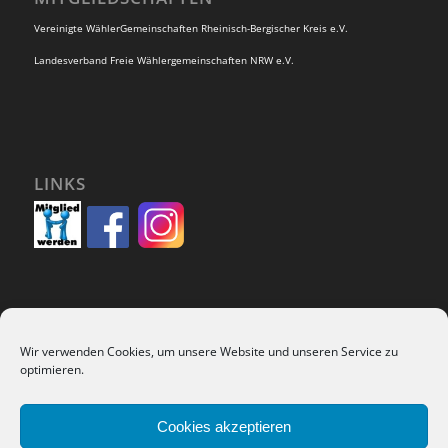
Vereinigte WählerGemeinschaften Rheinisch-Bergischer Kreis e.V.
Landesverband Freie Wählergemeinschaften NRW e.V.
LINKS
Wir verwenden Cookies, um unsere Website und unseren Service zu
SUCHEN
optimieren.
Cookies akzeptieren