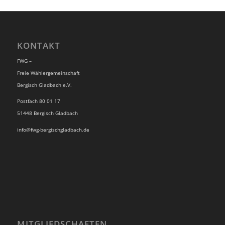
KONTAKT
FWG –
Freie Wählergemeinschaft
Bergisch Gladbach e.V.
Postfach 80 01 17
51448 Bergisch Gladbach
info@fwg-bergischgladbach.de
MITGLIEDSCHAFTEN