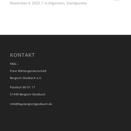
/
November 4, 2025
in
Allgemein
,
Standpunkte
KONTAKT
FWG –
Freie Wählergemeinschaft
Bergisch Gladbach e.V.
Postfach 80 01 17
51448 Bergisch Gladbach
info@fwg-bergischgladbach.de