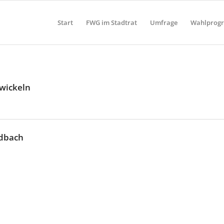
Start
FWG im Stadtrat
Umfrage
Wahlprog
wickeln
adbach