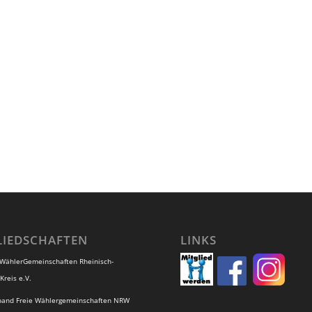
LIEDSCHAFTEN
LINKS
 WählerGemeinschaften Rheinisch-
Kreis e.V.
band Freie Wählergemeinschaften NRW