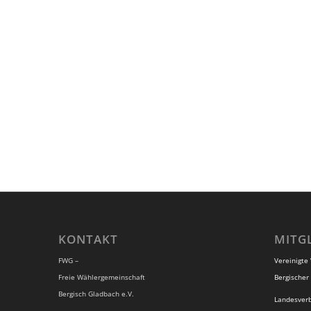
KONTAKT
MITG
FWG –
Vereinigte
Freie Wählergemeinschaft
Bergischer 
Bergisch Gladbach e.V.
Landesver