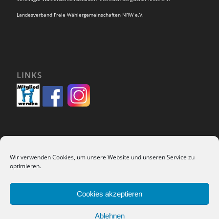
Landesverband Freie Wählergemeinschaften NRW e.V.
LINKS
Wir verwenden Cookies, um unsere Website und unseren Service zu
SUCHEN
optimieren.
Cookies akzeptieren
Ablehnen