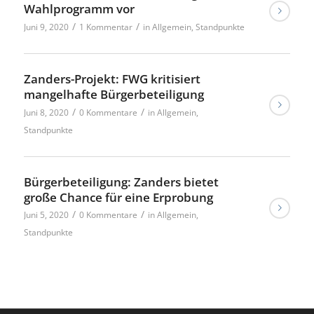
Wahlprogramm vor
/
/
Juni 9, 2020
1 Kommentar
in
Allgemein
,
Standpunkte
Zanders-Projekt: FWG kritisiert
mangelhafte Bürgerbeteiligung
/
/
Juni 8, 2020
0 Kommentare
in
Allgemein
,
Standpunkte
Bürgerbeteiligung: Zanders bietet
große Chance für eine Erprobung
/
/
Juni 5, 2020
0 Kommentare
in
Allgemein
,
Standpunkte