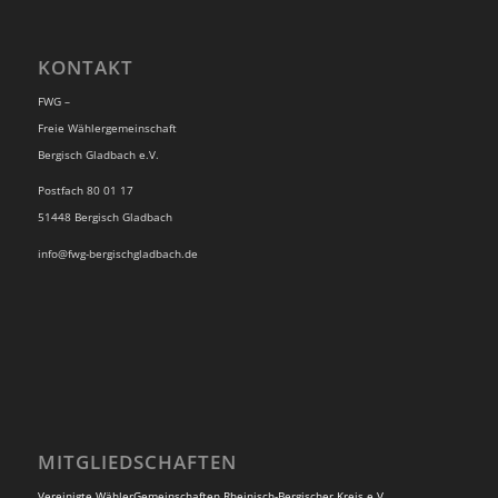
KONTAKT
FWG –
Freie Wählergemeinschaft
Bergisch Gladbach e.V.
Postfach 80 01 17
51448 Bergisch Gladbach
info@fwg-bergischgladbach.de
MITGLIEDSCHAFTEN
Vereinigte WählerGemeinschaften Rheinisch-Bergischer Kreis e.V.