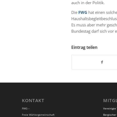
auch in der Politik.
Die
FWG
hat einen solch
Haushaltsbegleitbeschlus
Es muss aber mehr gesche
Bundestag darf sich vor 
Eintrag teilen
KONTAKT
MITG
FWG –
Vereinigte
Freie Wählergemeinschaft
Bergischer 