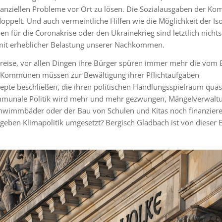
ziellen Probleme vor Ort zu lösen. Die Sozialausgaben der K
oppelt. Und auch vermeintliche Hilfen wie die Möglichkeit der Is
für die Coronakrise oder den Ukrainekrieg sind letztlich nicht
mit erheblicher Belastung unserer Nachkommen.
reise, vor allen Dingen ihre Bürger spüren immer mehr die vom
. Kommunen müssen zur Bewältigung ihrer Pflichtaufgaben
pte beschließen, die ihren politischen Handlungsspielraum qua
ommunale Politik wird mehr und mehr gezwungen, Mängelverwalt
chwimmbäder oder der Bau von Schulen und Kitas noch finanzier
eben Klimapolitik umgesetzt? Bergisch Gladbach ist von dieser 