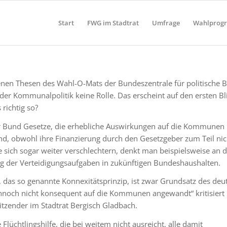
Start
FWG im Stadtrat
Umfrage
Wahlprog
n Thesen des Wahl-O-Mats der Bundeszentrale für politische Bil
der Kommunalpolitik keine Rolle. Das erscheint auf den ersten Bl
 richtig so?
der Bund Gesetze, die erhebliche Auswirkungen auf die Kommunen
d, obwohl ihre Finanzierung durch den Gesetzgeber zum Teil nic
te sich sogar weiter verschlechtern, denkt man beispielsweise an 
g der Verteidigungsaufgaben in zukünftigen Bundeshaushalten.
t, das so genannte Konnexitätsprinzip, ist zwar Grundsatz des deu
nnoch nicht konsequent auf die Kommunen angewandt“ kritisiert 
itzender im Stadtrat Bergisch Gladbach.
e Flüchtlingshilfe, die bei weitem nicht ausreicht, alle damit