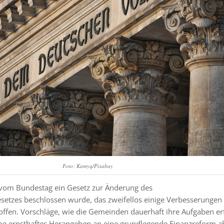
Foto: Kamyq/Pixabay
om Bundestag ein Gesetz zur Änderung des
etzes beschlossen wurde, das zweifellos einige Verbesserungen
 offen. Vorschläge, wie die Gemeinden dauerhaft ihre Aufgaben er
ine ernsthaftes Herangehen an eine grundlegende Finanzreform a