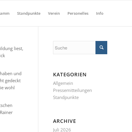
ramm
Standpunkte
Verein
Personelles
Info
dung liest,
ick
 haben und
KATEGORIEN
ht gedeckt
Allgemein
die wohl
Pressemitteilungen
Standpunkte
tschen
Rainer
ARCHIVE
Juli 2026