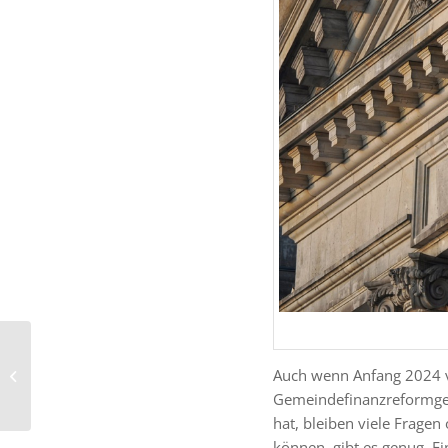
Freiraum und
Auch wenn Anfang 2024 v
Wohnraum zugleich.
Wie geht das?
Gemeindefinanzreformges
hat, bleiben viele Fragen
können, gibt es genug. E