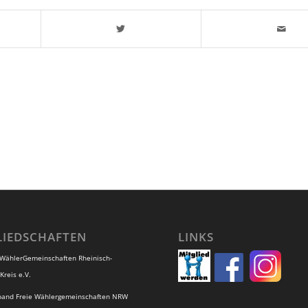
LIEDSCHAFTEN
LINKS
 WählerGemeinschaften Rheinisch-
Kreis e.V.
band Freie Wählergemeinschaften NRW