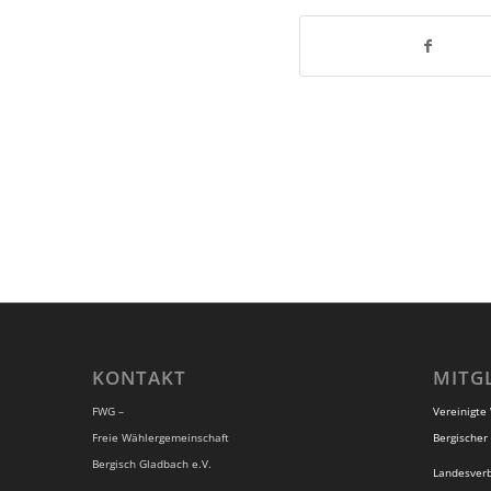
KONTAKT
MITG
FWG –
Vereinigte
Freie Wählergemeinschaft
Bergischer 
Bergisch Gladbach e.V.
Landesver