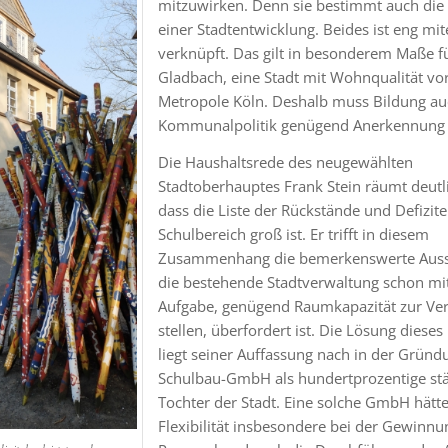
mitzuwirken. Denn sie bestimmt auch die 
einer Stadtentwicklung. Beides ist eng mi
verknüpft. Das gilt in besonderem Maße f
Gladbach, eine Stadt mit Wohnqualität vo
Metropole Köln. Deshalb muss Bildung au
Kommunalpolitik genügend Anerkennung 
Die Haushaltsrede des neugewählten
Stadtoberhauptes Frank Stein räumt deutli
dass die Liste der Rückstände und Defizite
Schulbereich groß ist. Er trifft in diesem
Zusammenhang die bemerkenswerte Auss
die bestehende Stadtverwaltung schon mi
Aufgabe, genügend Raumkapazität zur Ve
stellen, überfordert ist. Die Lösung diese
liegt seiner Auffassung nach in der Gründ
Schulbau-GmbH als hundertprozentige stä
Tochter der Stadt. Eine solche GmbH hätt
Flexibilität insbesondere bei der Gewinn