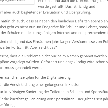
Personal und auch die Durchführung der 
igital geleistet werden
würde gestrafft. Das ist richtig und
rf aber auch begleitender Evaluation und Überprüfung.
natürlich auch, dass es neben den baulichen Defiziten ebenso an 
abei geht es nicht nur um Endgeräte für Schüler und Lehrer, sonde
der Schulen mit leistungsfähigem Internet und entsprechendem 
 sind richtig und das Einräumen jahrelanger Versäumnisse von Pol
erter Fortschritt. Aber reicht das?
nscht, dass die Probleme nicht nur beim Namen genannt werden
spläne vorgelegt würden. Gefordert und angekündigt wird schon v
fort muss gehandelt werden.
rlässlichen Zeitplan für die Digitalisierung
ür die Verwirklichung einer gelungenen Inklusion
r kurzfristigen Sanierung der Toiletten in Schulen und Sportstätt
r die kurzfristige Sanierung von Sportstätten. Hier gibt es seit J
Belüftung