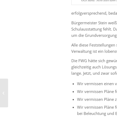
GGS Hand: Nicht alles kann d
erfolgversprechend, beda
Bürgermeister Stein weiß 
Schulausstattung fehlt. D
um die Grundversorgung 
Alle diese Feststellungen
Verwaltung ist ein lobensw
Die FWG hätte sich gewü
gleichzeitig auch Lösung
lange. Jetzt, und zwar so
Wir vermissen einen ve
Klimaschutz darf kein
Wir vermissen Pläne f
Lippenbekenntnis
bleiben
Wir vermissen Pläne zu
Wir vermissen Pläne fü
bei Beleuchtung und 