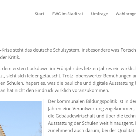
Start
FWG im Stadtrat
Umfrage
Wahlprog
a-Krise steht das deutsche Schulsystem, insbesondere was Fortschr
 der Kritik.
t dem ersten Lockdown im Frühjahr des letzten Jahres ein wirklic
zt, sieht sich leider getäuscht. Trotz lobenswerter Bemühungen 
n Schulen, hapert es, was die bauliche und digitale Ausstattung be
Man hat nicht den Eindruck wirklich voranzukommen.
Der kommunalen Bildungspolitik ist in den
Jahren eine Verantwortung zugekommen, 
die Gebäudewirtschaft und über die techn
Ausstattung der Schulen weit hinausgeht. 
zunehmend auch darum, bei der Qualität 