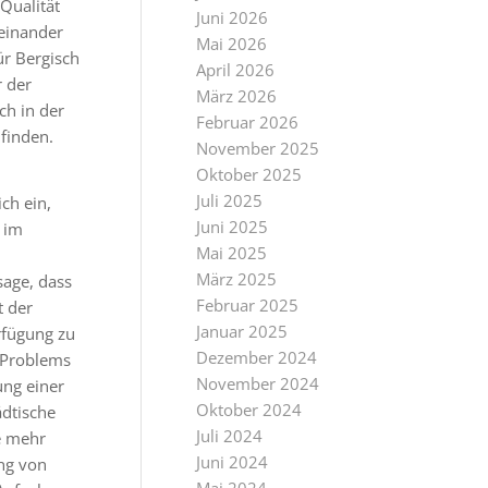
Qualität
Juni 2026
teinander
Mai 2026
ür Bergisch
April 2026
r der
März 2026
ch in der
Februar 2026
finden.
November 2025
Oktober 2025
Juli 2025
ch ein,
Juni 2025
 im
Mai 2025
März 2025
age, dass
Februar 2025
t der
Januar 2025
rfügung zu
Dezember 2024
s Problems
November 2024
ung einer
Oktober 2024
dtische
Juli 2024
e mehr
Juni 2024
ung von