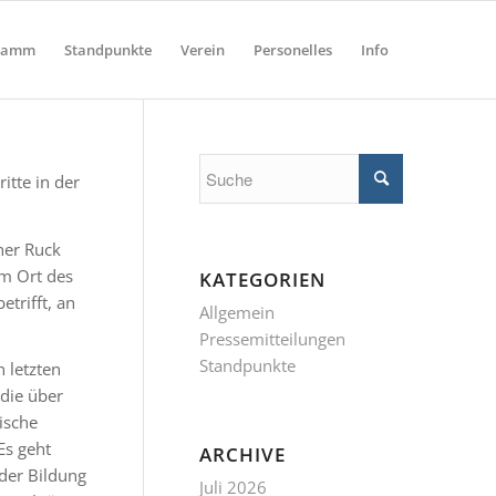
ramm
Standpunkte
Verein
Personelles
Info
itte in der
her Ruck
am Ort des
KATEGORIEN
trifft, an
Allgemein
Pressemitteilungen
Standpunkte
 letzten
die über
ische
Es geht
ARCHIVE
der Bildung
Juli 2026