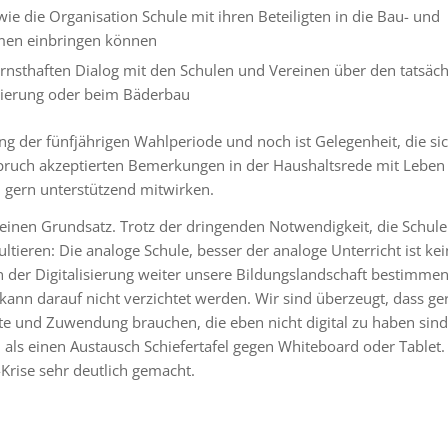
ie die Organisation Schule mit ihren Beteiligten in die Bau- und
en einbringen können
rnsthaften Dialog mit den Schulen und Vereinen über den tatsäch
nierung oder beim Bäderbau
g der fünfjährigen Wahlperiode und noch ist Gelegenheit, die si
pruch akzeptierten Bemerkungen in der Haushaltsrede mit Leben z
 gern unterstützend mitwirken.
s einen Grundsatz. Trotz der dringenden Notwendigkeit, die Schule
pultieren: Die analoge Schule, besser der analoge Unterricht ist k
n der Digitalisierung weiter unsere Bildungslandschaft bestimmen
ann darauf nicht verzichtet werden. Wir sind überzeugt, dass ge
e und Zuwendung brauchen, die eben nicht digital zu haben sin
 als einen Austausch Schiefertafel gegen Whiteboard oder Tablet.
-Krise sehr deutlich gemacht.