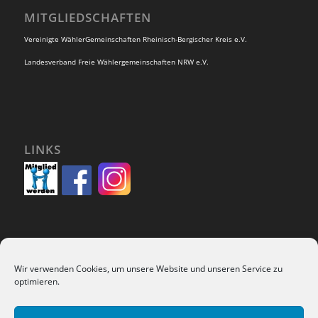
MITGLIEDSCHAFTEN
Vereinigte WählerGemeinschaften Rheinisch-Bergischer Kreis e.V.
Landesverband Freie Wählergemeinschaften NRW e.V.
LINKS
Wir verwenden Cookies, um unsere Website und unseren Service zu
SUCHEN
optimieren.