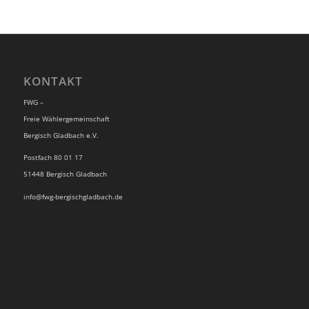
KONTAKT
FWG –
Freie Wählergemeinschaft
Bergisch Gladbach e.V.
Postfach 80 01 17
51448 Bergisch Gladbach
info@fwg-bergischgladbach.de