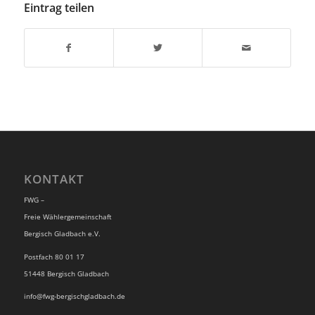
Eintrag teilen
KONTAKT
FWG –
Freie Wählergemeinschaft
Bergisch Gladbach e.V.
Postfach 80 01 17
51448 Bergisch Gladbach
info@fwg-bergischgladbach.de