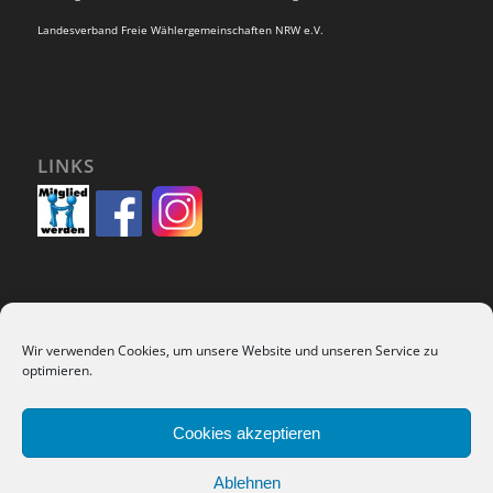
Landesverband Freie Wählergemeinschaften NRW e.V.
LINKS
Wir verwenden Cookies, um unsere Website und unseren Service zu
SUCHEN
optimieren.
Cookies akzeptieren
Ablehnen