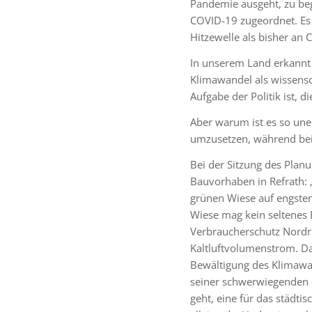
Pandemie ausgeht, zu beg
COVID-19 zugeordnet. Es 
Hitzewelle als bisher an 
In unserem Land erkannt
Klimawandel als wissensc
Aufgabe der Politik ist, 
Aber warum ist es so une
umzusetzen, während bei
Bei der Sitzung des Pla
Bauvorhaben in Refrath: 
grünen Wiese auf engste
Wiese mag kein seltenes 
Verbraucherschutz Nordrh
Kaltluftvolumenstrom. Dab
Bewältigung des Klimawa
seiner schwerwiegenden F
geht, eine für das städt