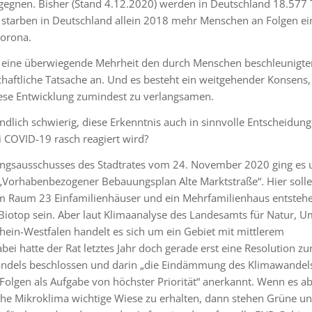
egnen. Bisher (Stand 4.12.2020) werden in Deutschland 18.577 
starben in Deutschland allein 2018 mehr Menschen an Folgen ei
Corona.
 eine überwiegende Mehrheit den durch Menschen beschleunigte
haftliche Tatsache an. Und es besteht ein weitgehender Konsens, 
diese Entwicklung zumindest zu verlangsamen.
ndlich schwierig, diese Erkenntnis auch in sinnvolle Entscheidun
 COVID-19 rasch reagiert wird?
nungsausschusses des Stadtrates vom 24. November 2020 ging es 
„Vorhabenbezogener Bebauungsplan Alte Marktstraße“. Hier solle
m Raum 23 Einfamilienhäuser und ein Mehrfamilienhaus entstehe
Biotop sein. Aber laut Klimaanalyse des Landesamts für Natur, 
ein-Westfalen handelt es sich um ein Gebiet mit mittlerem
ei hatte der Rat letztes Jahr doch gerade erst eine Resolution zu
ndels beschlossen und darin „die Eindämmung des Klimawandel
olgen als Aufgabe von höchster Priorität“ anerkannt. Wenn es a
ische Mikroklima wichtige Wiese zu erhalten, dann stehen Grüne 