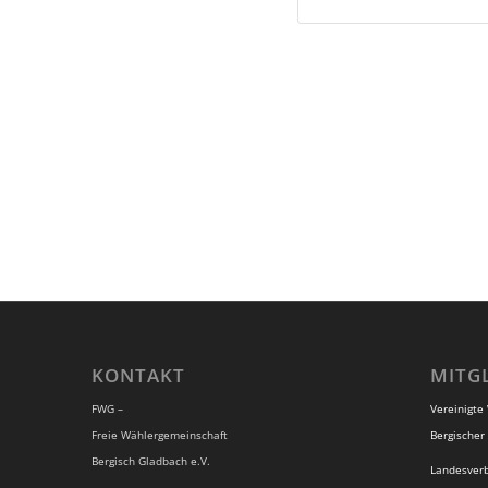
KONTAKT
MITG
FWG –
Vereinigte
Freie Wählergemeinschaft
Bergischer 
Bergisch Gladbach e.V.
Landesver