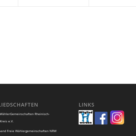
LIEDSCHAFTEN
LINKS
 WählerGemeinschaften Rheinisch-
Kreis e.V.
band Freie Wählergemeinschaften NRW