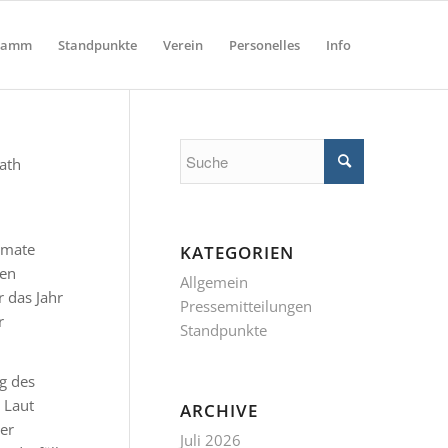
ramm
Standpunkte
Verein
Personelles
Info
ath
imate
KATEGORIEN
hen
Allgemein
r das Jahr
Pressemitteilungen
r
Standpunkte
g des
 Laut
ARCHIVE
er
Juli 2026