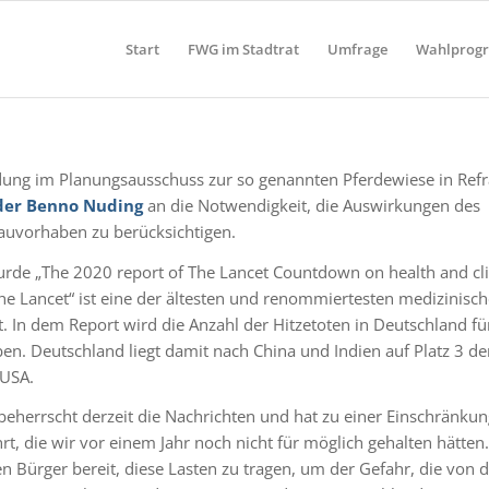
Start
FWG im Stadtrat
Umfrage
Wahlprog
idung im Planungsausschuss zur so genannten Pferdewiese in Refr
der Benno Nuding
an die Notwendigkeit, die Auswirkungen des
auvorhaben zu berücksichtigen.
de „The 2020 report of The Lancet Countdown on health and cl
The Lancet“ ist eine der ältesten und renommiertesten medizinisc
t. In dem Report wird die Anzahl der Hitzetoten in Deutschland fü
n. Deutschland liegt damit nach China und Indien auf Platz 3 de
 USA.
herrscht derzeit die Nachrichten und hat zu einer Einschränkun
rt, die wir vor einem Jahr noch nicht für möglich gehalten hätten.
 Bürger bereit, diese Lasten zu tragen, um der Gefahr, die von d